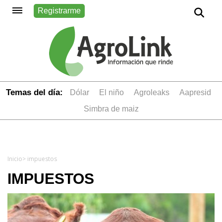
Registrarme
Temas del día:
dólar
el niño
Agroleaks
aapresid
simbra de maiz
Inicio
> impuestos
IMPUESTOS