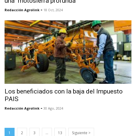
una "motosierra profunda"
-
Redacción Agrolink
18 Oct, 2024
Los beneficiados con la baja del Impuesto
PAIS
-
Redacción Agrolink
30 Ago, 2024
1
2
3
…
13
Siguiente >