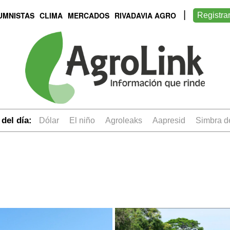
UMNISTAS
CLIMA
MERCADOS
RIVADAVIA AGRO
Registra
del día:
dólar
el niño
Agroleaks
aapresid
simbra 