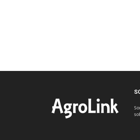
S
So
sob