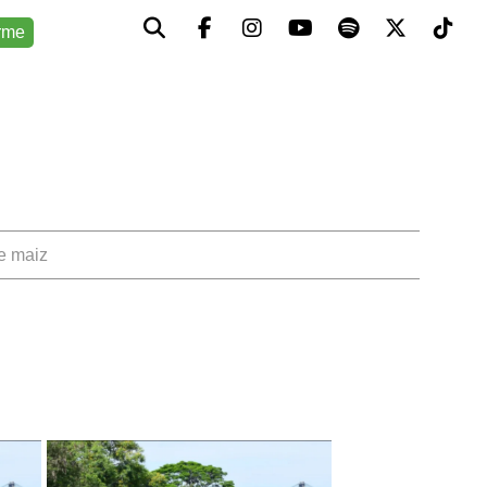
rme
de maiz