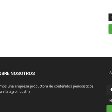
OBRE NOSOTROS
S
mos una empresa productora de contenidos periodísticos
re la agroindustria.
N