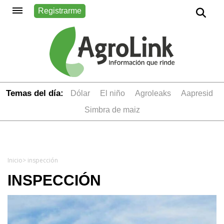
Registrarme
Temas del día:
dólar
el niño
Agroleaks
aapresid
simbra de maiz
Inicio
> inspección
INSPECCIÓN