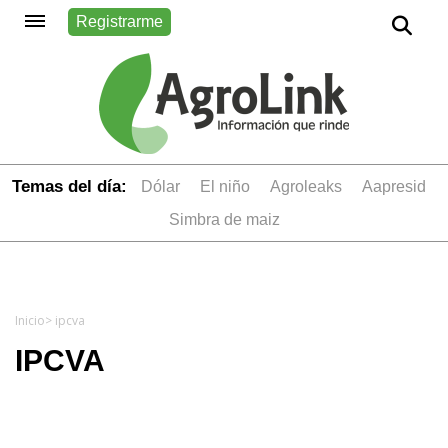
Registrarme
Temas del día:
dólar
el niño
Agroleaks
aapresid
simbra de maiz
Inicio
> ipcva
IPCVA