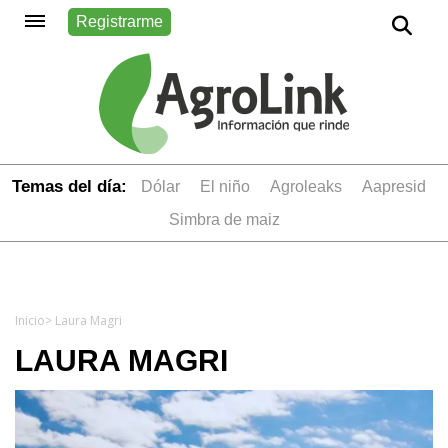
Registrarme
Temas del día:
dólar
el niño
Agroleaks
aapresid
simbra de maiz
Inicio
> Laura Magri
LAURA MAGRI