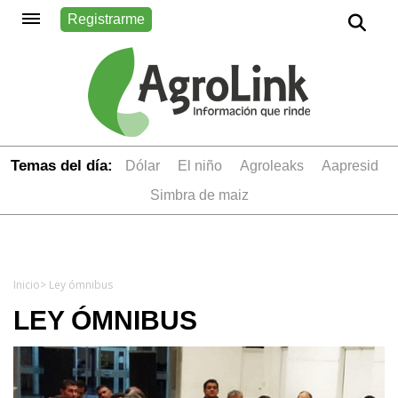
Registrarme
Temas del día:
dólar
el niño
Agroleaks
aapresid
simbra de maiz
Inicio
> Ley ómnibus
LEY ÓMNIBUS