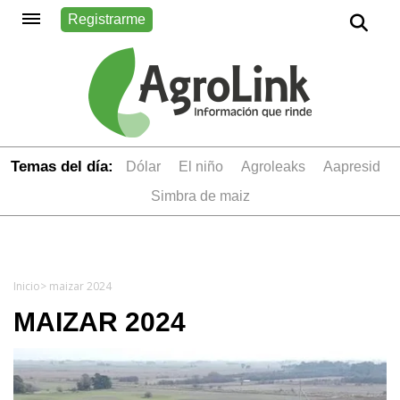
Registrarme
Temas del día:
dólar
el niño
Agroleaks
aapresid
simbra de maiz
Inicio
> maizar 2024
MAIZAR 2024