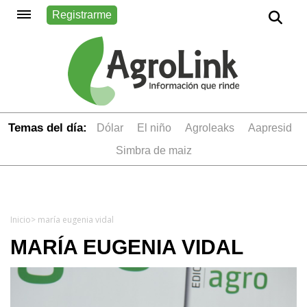
Registrarme
Temas del día:
dólar
el niño
Agroleaks
aapresid
simbra de maiz
Inicio
> maría eugenia vidal
MARÍA EUGENIA VIDAL