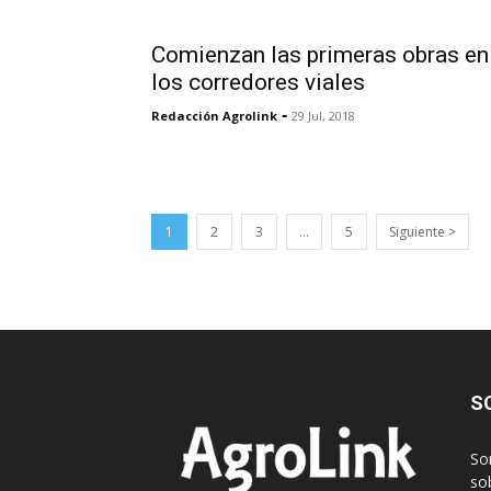
Comienzan las primeras obras en
los corredores viales
-
Redacción Agrolink
29 Jul, 2018
1
2
3
…
5
Siguiente >
S
So
sob