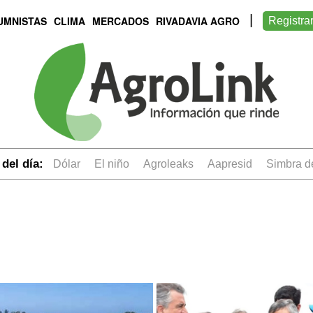
UMNISTAS
CLIMA
MERCADOS
RIVADAVIA AGRO
Registra
del día:
dólar
el niño
Agroleaks
aapresid
simbra 