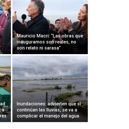
Mauricio Macri: “Las obras que
inauguramos son reales, no
"
son relato ni sarasa”
dad
Inundaciones: advierten que si
ica
continúan las lluvias, se va a
ires
complicar el manejo del agua