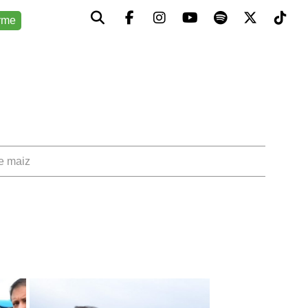
rme
de maiz