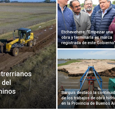
Etchevehere: "Empezar una
obra y terminarla es marca
registrada de este Gobierno
ntrerrianos
 del
minos
Sarquís destacó la continui
de los trabajos de obra hídr
en la Provincia de Buenos A