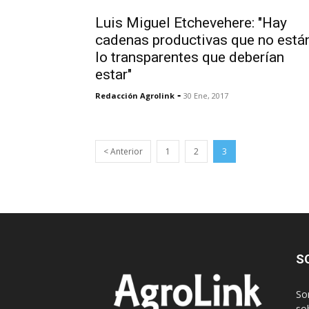
Luis Miguel Etchevehere: "Hay
cadenas productivas que no está
lo transparentes que deberían
estar"
-
Redacción Agrolink
30 Ene, 2017
< Anterior
1
2
3
S
So
sob