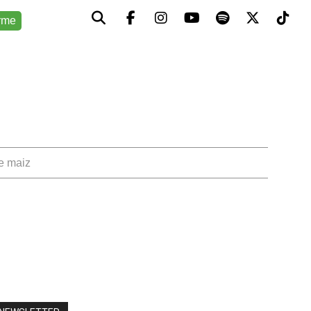
rme
de maiz