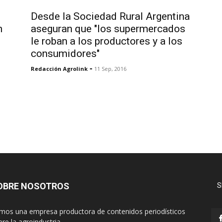
Desde la Sociedad Rural Argentina
n
aseguran que "los supermercados
le roban a los productores y a los
consumidores"
-
Redacción Agrolink
11 Sep, 2016
OBRE NOSOTROS
S
mos una empresa productora de contenidos periodísticos
re la agroindustria.