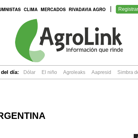
UMNISTAS
CLIMA
MERCADOS
RIVADAVIA AGRO
Registra
del día:
dólar
el niño
Agroleaks
aapresid
simbra 
RGENTINA