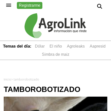
Registrarme
Temas del día:
dólar
el niño
Agroleaks
aapresid
simbra de maiz
Inicio
> tamborobotizado
TAMBOROBOTIZADO