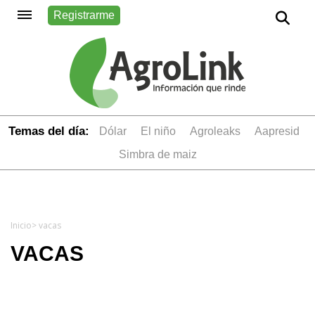
Registrarme
Temas del día:
dólar
el niño
Agroleaks
aapresid
simbra de maiz
Inicio
> vacas
VACAS