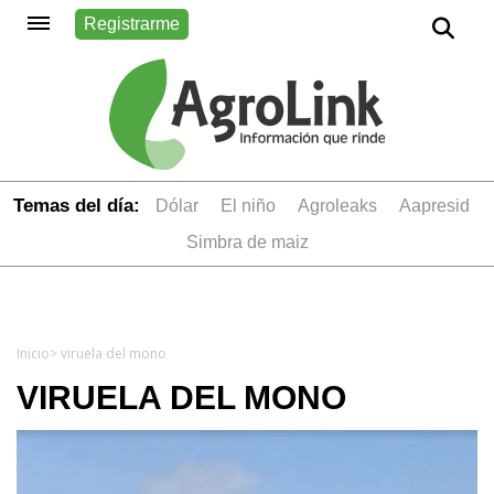
Registrarme
Temas del día:
dólar
el niño
Agroleaks
aapresid
simbra de maiz
Inicio
> viruela del mono
VIRUELA DEL MONO