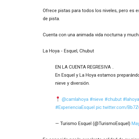
Ofrece pistas para todos los niveles, pero es
de pista.
Cuenta con una animada vida nocturna y much
La Hoya - Esquel, Chubut
EN LA CUENTA REGRESIVA ..
En Esquel y La Hoya estamos preparándo
nieve y diversión.
@camlahoya
#nieve
#chubut
#lahoy
#ExperienciaEsquel
pic.twitter.com/Bb7
— Turismo Esquel (@TurismoEsquel)
May