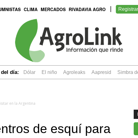
UMNISTAS
CLIMA
MERCADOS
RIVADAVIA AGRO
Registra
del día:
dólar
el niño
Agroleaks
aapresid
simbra 
sitar en la Argentina
ntros de esquí para