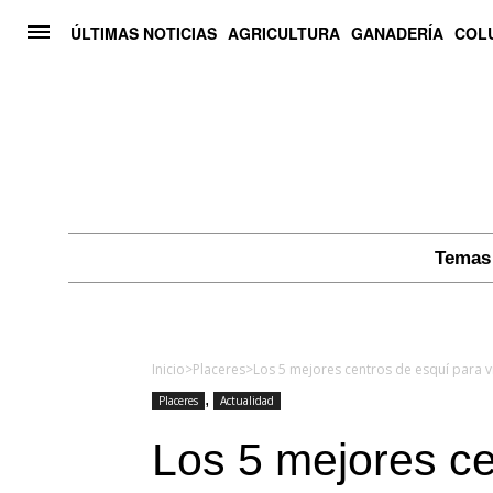
ÚLTIMAS NOTICIAS
AGRICULTURA
GANADERÍA
COL
Temas 
Inicio
>
Placeres
>
Los 5 mejores centros de esquí para vi
,
Placeres
Actualidad
Los 5 mejores ce