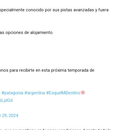
 especialmente conocido por sus pistas avanzadas y fuera
as opciones de alojamiento.
nos para recibirte en esta próxima temporada de
a
#patagonia
#argentina
#EsquelMiDestino
Z6LplGd
 29, 2024