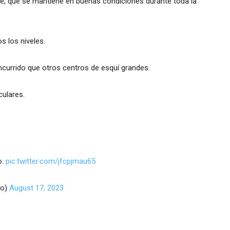
ve, que se mantiene en buenas condiciones durante toda la
s los niveles.
currido que otros centros de esquí grandes.
culares.
o.
pic.twitter.com/jfcpjmau65
go)
August 17, 2023