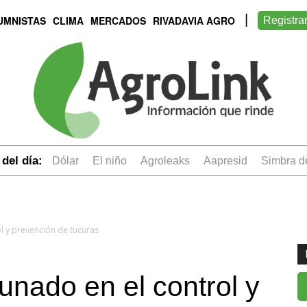
UMNISTAS
CLIMA
MERCADOS
RIVADAVIA AGRO
Registra
del día:
dólar
el niño
Agroleaks
aapresid
simbra 
 y prevención de tucuras
nado en el control y