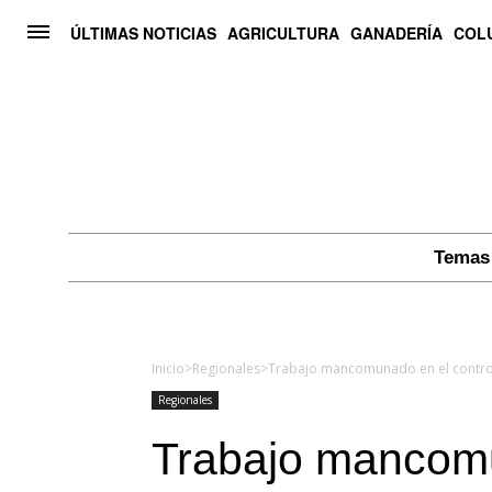
ÚLTIMAS NOTICIAS
AGRICULTURA
GANADERÍA
COL
Temas 
Inicio
>
Regionales
>
Trabajo mancomunado en el control
Regionales
Trabajo mancomu