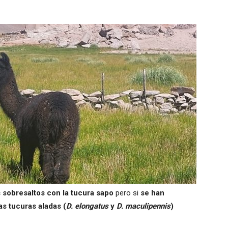
sobresaltos con la tucura sapo
pero si
se han
s tucuras aladas (
D. elongatus
y
D. maculipennis
)