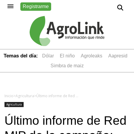
Registrarme
Temas del día:
dólar
el niño
Agroleaks
aapresid
simbra de maiz
Inicio
>
Agricultura
>
Último informe de Red MIP de la campaña: Dalbulus maidis lidera el ranking
Agricultura
Último informe de Red