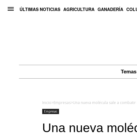
ÚLTIMAS NOTICIAS
AGRICULTURA
GANADERÍA
COL
Temas 
Inicio
>
Empresas
>
Una nueva molécula sale a combatir 
Empresas
Una nueva moléc