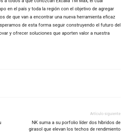
s a todos a que conozcan Excalia TM Max, el cual
 en el país y toda la región con el objetivo de agregar
ros de que van a encontrar una nueva herramienta eficaz
. Esperamos de esta forma seguir construyendo el futuro del
ovar y ofrecer soluciones que aporten valor a nuestra
Artículo siguiente
u
NK suma a su porfolio líder dos híbridos de
girasol que elevan los techos de rendimiento