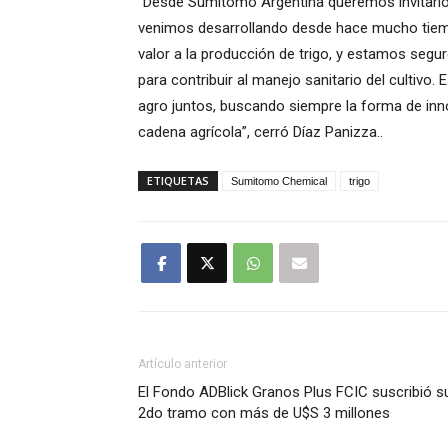
“Desde Sumitomo Argentina queremos invitarlo
venimos desarrollando desde hace mucho tiempo
valor a la producción de trigo, y estamos segu
para contribuir al manejo sanitario del cultivo
agro juntos, buscando siempre la forma de inn
cadena agrícola”, cerró Díaz Panizza..
ETIQUETAS
Sumitomo Chemical
trigo
Artículo anterior
El Fondo ADBlick Granos Plus FCIC suscribió s
2do tramo con más de U$S 3 millones