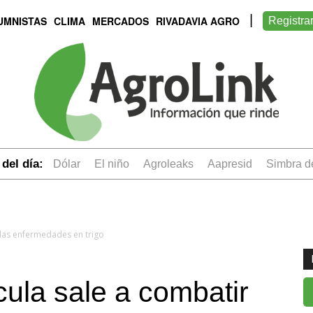
UMNISTAS
CLIMA
MERCADOS
RIVADAVIA AGRO
Registra
del día:
dólar
el niño
Agroleaks
aapresid
simbra 
las enfermedades en trigo
ula sale a combatir