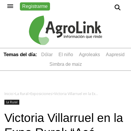
Registrarme
Temas del día:
dólar
el niño
Agroleaks
aapresid
simbra de maiz
Inicio
>
La Rural
>
Exposiciones
>
Victoria Villarruel en la Expo Rural: “Acá vengo a apoyar al campo”
La Rural
Victoria Villarruel en la