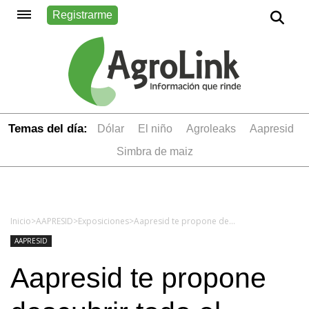
Registrarme
Temas del día:
dólar
el niño
Agroleaks
aapresid
simbra de maiz
Inicio
>
AAPRESID
>
Exposiciones
>
Aapresid te propone descubrir todo el campo argentino a través de un tour: “Un viaje diferente”, remarcan
AAPRESID
Aapresid te propone