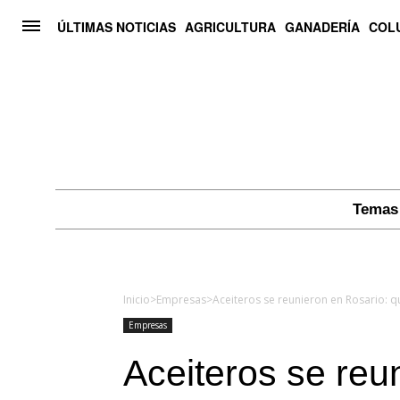
ÚLTIMAS NOTICIAS
AGRICULTURA
GANADERÍA
COL
Temas 
Inicio
>
Empresas
>
Aceiteros se reunieron en Rosario: q
Empresas
Aceiteros se reu