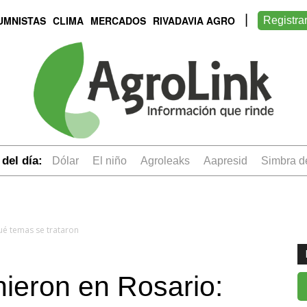
UMNISTAS
CLIMA
MERCADOS
RIVADAVIA AGRO
Registra
del día:
dólar
el niño
Agroleaks
aapresid
simbra 
ué temas se trataron
nieron en Rosario: