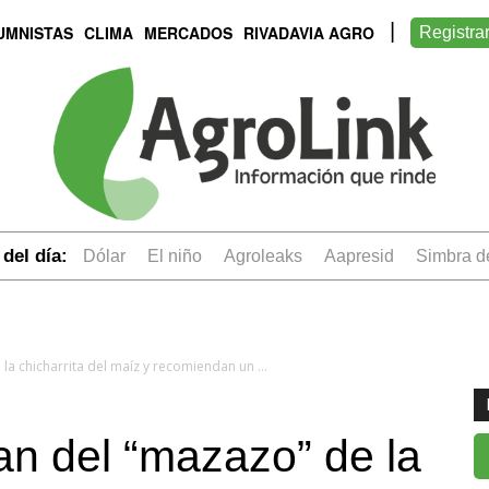
UMNISTAS
CLIMA
MERCADOS
RIVADAVIA AGRO
Registra
del día:
dólar
el niño
Agroleaks
aapresid
simbra 
Agrónomos hablan del “mazazo” de la chicharrita del maíz y recomiendan un plan para combatirla
n del “mazazo” de la