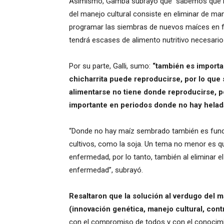
Asimismo, Gamba subrayó que “sabemos que la 
del manejo cultural consiste en eliminar de m
programar las siembras de nuevos maíces en f
tendrá escases de alimento nutritivo necesario
Por su parte, Galli, sumo:
“también es importa
chicharrita puede reproducirse, por lo que
alimentarse no tiene donde reproducirse, p
importante en periodos donde no hay helad
“Donde no hay maíz sembrado también es funda
cultivos, como la soja. Un tema no menor es qu
enfermedad, por lo tanto, también al eliminar e
enfermedad”, subrayó.
Resaltaron que la solución al verdugo del m
(innovación genética, manejo cultural, cont
con el compromiso de todos y con el conocimie