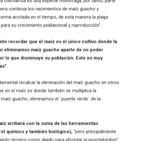
chicharrita es una especie monófaga, por tanto, parte
anera continua los nacimientos de maíz guacho y
orma acotada en el tiempo, de esta manera la plaga
 para su crecimiento poblacional y reproducción”.
nte recordar que el maíz es el único cultivo donde la
 si eliminamos maíz guacho aparte de no poder
or lo que disminuye su población. Esto es muy
as”.
mental recalcar la eliminación del maíz guacho en otros
e en el maíz es donde también se multiplica la
l maíz guacho, eliminamos el ´puente verde´ de la
aíz arribará con la suma de las herramientas
rol químico y también biológico),
“pero principalmente
nto técnico como aliado para afrontar la incertidumbre”,