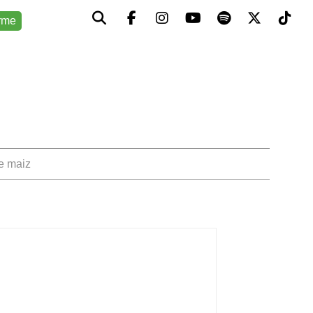
rme
de maiz