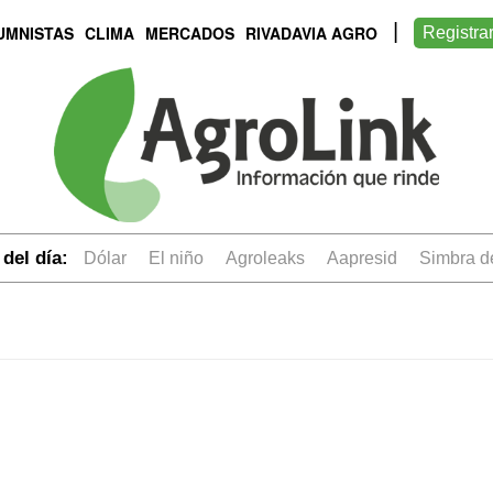
UMNISTAS
CLIMA
MERCADOS
RIVADAVIA AGRO
Registra
del día:
dólar
el niño
Agroleaks
aapresid
simbra 