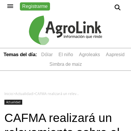
Registrarme
Temas del día:
dólar
el niño
Agroleaks
aapresid
simbra de maiz
Inicio
>
Actualidad
>
CAFMA realizará un relevamiento sobre el sector de maquinaria agrícola
Actualidad
CAFMA realizará un