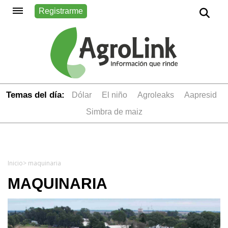
Registrarme
Temas del día:
dólar
el niño
Agroleaks
aapresid
simbra de maiz
Inicio
> maquinaria
MAQUINARIA