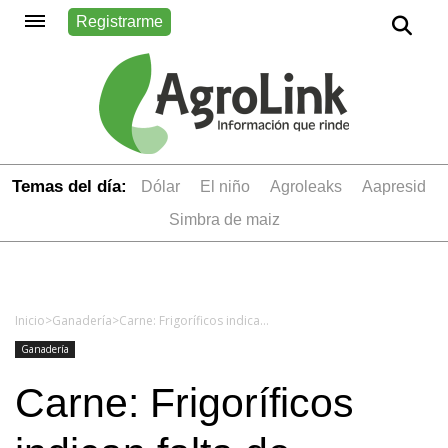
Registrarme
Temas del día:
dólar
el niño
Agroleaks
aapresid
simbra de maiz
Inicio
>
Ganadería
>
Carne: Frigoríficos indican falta de hacienda
Ganadería
Carne: Frigoríficos