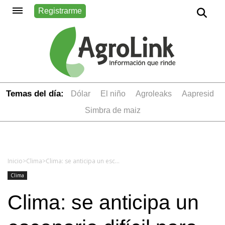
Registrarme
Temas del día:
dólar
el niño
Agroleaks
aapresid
simbra de maiz
Inicio
>
Clima
>
Clima: se anticipa un escenario difícil para la próxima campaña
Clima
Clima: se anticipa un