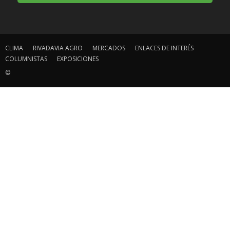
CLIMA
RIVADAVIA AGRO
MERCADOS
ENLACES DE INTERÉS
COLUMNISTAS
EXPOSICIONES
©