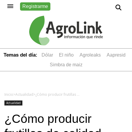
Registrarme
Temas del día:
dólar
el niño
Agroleaks
aapresid
simbra de maiz
Inicio
>
Actualidad
>
¿Cómo producir frutillas de calidad todo el año?
Actualidad
¿Cómo producir