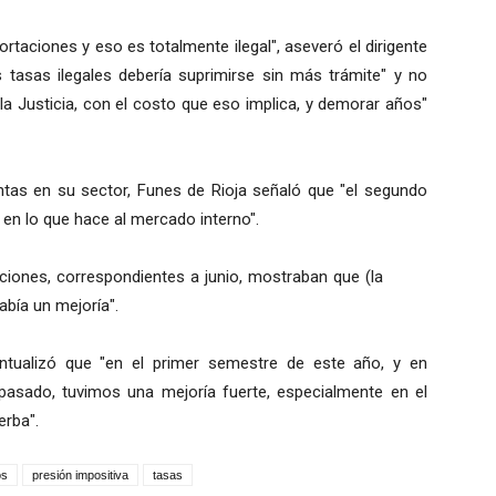
taciones y eso es totalmente ilegal", aseveró el dirigente
tasas ilegales debería suprimirse sin más trámite" y no
la Justicia, con el costo que eso implica, y demorar años"
entas en su sector, Funes de Rioja señaló que "el segundo
 en lo que hace al mercado interno".
iciones, correspondientes a junio, mostraban que (la
abía un mejoría".
untualizó que "en el primer semestre de este año, y en
asado, tuvimos una mejoría fuerte, especialmente en el
erba".
os
presión impositiva
tasas