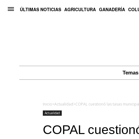
ÚLTIMAS NOTICIAS
AGRICULTURA
GANADERÍA
COL
Temas 
Inicio
>
Actualidad
>
COPAL cuestionó las tasas municipale
Actualidad
COPAL cuestionó