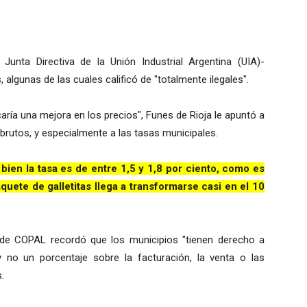
Junta Directiva de la Unión Industrial Argentina (UIA)-
algunas de las cuales calificó de "totalmente ilegales".
icaría una mejora en los precios", Funes de Rioja le apuntó a
 brutos, y especialmente a las tasas municipales.
bien la tasa es de entre 1,5 y 1,8 por ciento, como es
uete de galletitas llega a transformarse casi en el 10
r de COPAL recordó que los municipios "tienen derecho a
y no un porcentaje sobre la facturación, la venta o las
.