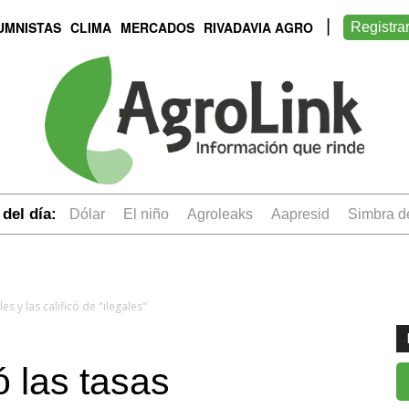
UMNISTAS
CLIMA
MERCADOS
RIVADAVIA AGRO
Registra
del día:
dólar
el niño
Agroleaks
aapresid
simbra 
s y las calificó de "ilegales"
 las tasas