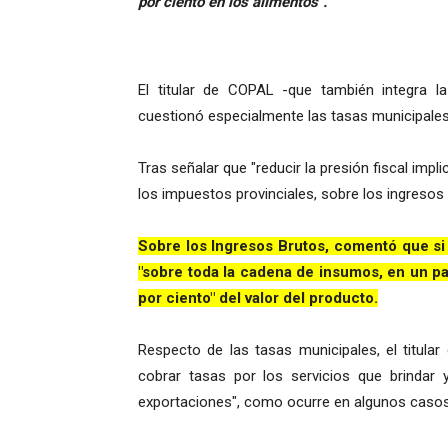
por ciento en los alimentos".
El titular de COPAL -que también integra la 
cuestionó especialmente las tasas municipales, 
Tras señalar que "reducir la presión fiscal impl
los impuestos provinciales, sobre los ingresos
Sobre los Ingresos Brutos, comentó que si 
"sobre toda la cadena de insumos, en un paq
por ciento" del valor del producto.
Respecto de las tasas municipales, el titula
cobrar tasas por los servicios que brindar 
exportaciones", como ocurre en algunos casos