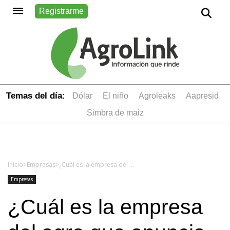
Registrarme
Temas del día:
dólar
el niño
Agroleaks
aapresid
simbra de maiz
Inicio
>
Empresas
>
¿Cuál es la empresa del agro que anuncia su compromiso con el productor a través de “precios justos”?
Empresas
¿Cuál es la empresa