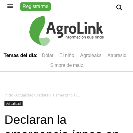
Registrarme
Temas del día:
dólar
el niño
Agroleaks
aapresid
simbra de maiz
Inicio
>
Actualidad
>
Declaran la emergencia ígnea en todo el país por el "riesgo extremo" de los incendios
Actualidad
Declaran la