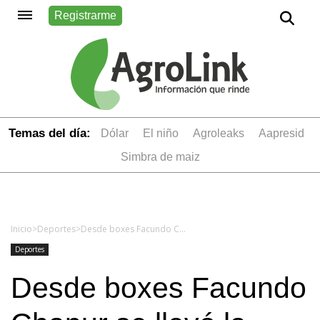
Registrarme
Temas del día:
dólar
el niño
Agroleaks
aapresid
simbra de maiz
Inicio
>
Deportes
>
Desde boxes Facundo Chapur se llevó la primera del año en el TC
Deportes
Desde boxes Facundo