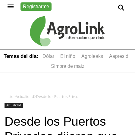
Registrarme
Temas del día:
dólar
el niño
Agroleaks
aapresid
simbra de maiz
Inicio
>
Actualidad
>
Desde los Puertos Privados dijeron que la “decisión de la Cámara de Diputados de la Nación generará enormes costos a toda la producción del país y desalentará inversiones”
Actualidad
Desde los Puertos