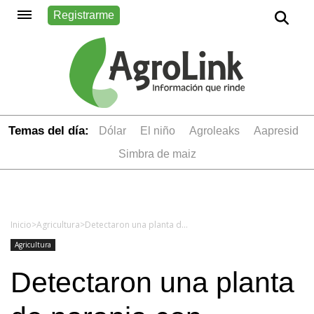
Registrarme
Temas del día:
dólar
el niño
Agroleaks
aapresid
simbra de maiz
Inicio
>
Agricultura
>
Detectaron una planta de naranja con sintomatología de HLB
Agricultura
Detectaron una planta