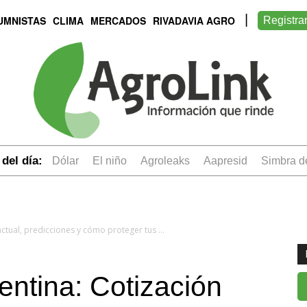
UMNISTAS
CLIMA
MERCADOS
RIVADAVIA AGRO
Registra
del día:
dólar
el niño
Agroleaks
aapresid
simbra 
Dólar hoy en Argentina: Cotización actual, predicciones y cómo proteger tus ahorros
entina: Cotización