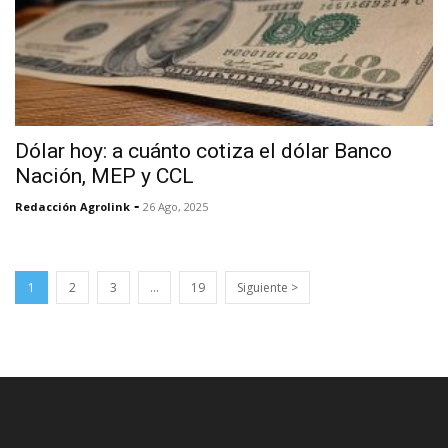
Dólar hoy: a cuánto cotiza el dólar Banco
Nación, MEP y CCL
-
Redacción Agrolink
26 Ago, 2025
1
2
3
…
19
Siguiente >