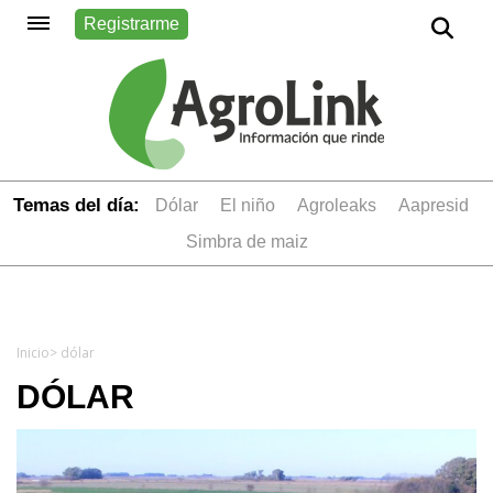
Registrarme
Temas del día:
dólar
el niño
Agroleaks
aapresid
simbra de maiz
Inicio
> dólar
DÓLAR