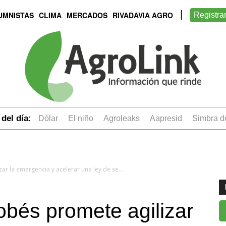
UMNISTAS
CLIMA
MERCADOS
RIVADAVIA AGRO
Registra
del día:
dólar
el niño
Agroleaks
aapresid
simbra 
El gobierno cordobés promete agilizar la emergencia y acelerar una ley de seguros por las inundaciones
obés promete agilizar