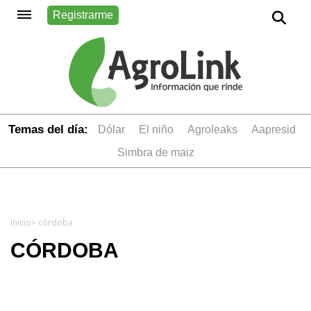
Registrarme
Temas del día:
dólar
el niño
Agroleaks
aapresid
simbra de maiz
Inicio
> córdoba
CÓRDOBA