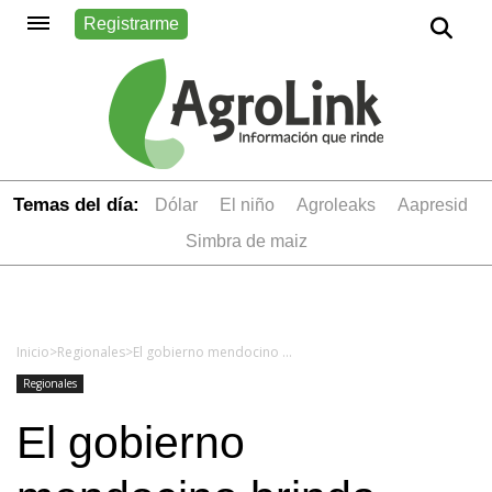
Registrarme
Temas del día:
dólar
el niño
Agroleaks
aapresid
simbra de maiz
Inicio
>
Regionales
>
El gobierno mendocino brinda asistencia a productores afectados por daños climáticos
Regionales
El gobierno