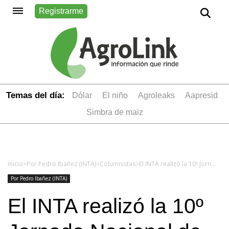
Registrarme
Temas del día:
dólar
el niño
Agroleaks
aapresid
simbra de maiz
Inicio
>
Por Pedro Ibañez (INTA)
>
Columnistas
>
El INTA realizó la 10º Jornada Nacional de Forrajes Conservados
Por Pedro Ibañez (INTA)
El INTA realizó la 10º