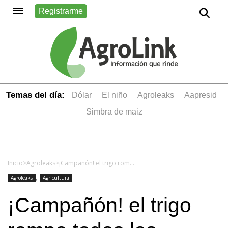
Registrarme
Temas del día:
dólar
el niño
Agroleaks
aapresid
simbra de maiz
Inicio
>
Agroleaks
>
¡Campañón! el trigo rompe todos los récords y hay lotes de hasta 80 quintales
,
Agroleaks
Agricultura
¡Campañón! el trigo