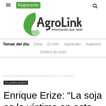
Registrarme
Temas del día:
dólar
el niño
Agroleaks
aapresid
simbra de maiz
Inicio
>
En primera persona
>
Enrique Erize: “La soja es la víctima en esta guerra comercial”
En primera persona
Enrique Erize: “La soja