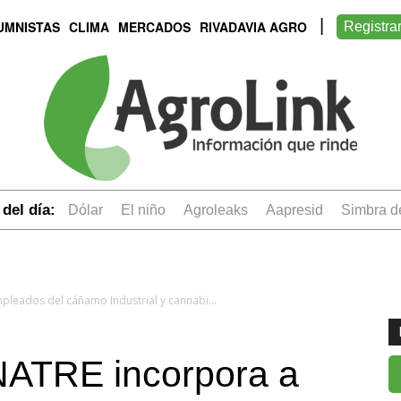
UMNISTAS
CLIMA
MERCADOS
RIVADAVIA AGRO
Registra
del día:
dólar
el niño
Agroleaks
aapresid
simbra 
Es oficial: El RENATRE incorpora a empleados del cáñamo Industrial y cannabis medicinal
ENATRE incorpora a