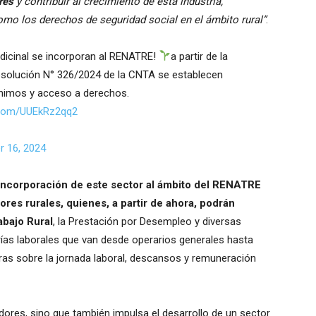
res
y contribuir al crecimiento de esta industria,
omo los derechos de seguridad social en el ámbito rural”
.
edicinal se incorporan al RENATRE!
a partir de la
esolución N° 326/2024 de la CNTA se establecen
mínimos y acceso a derechos.
r.com/UUEkRz2qq2
 16, 2024
 incorporación de este sector al ámbito del RENATRE
dores rurales, quienes, a partir de ahora, podrán
abajo Rural
, la Prestación por Desempleo y diversas
ías laborales que van desde operarios generales hasta
ras sobre la jornada laboral, descansos y remuneración
adores, sino que también impulsa el desarrollo de un sector