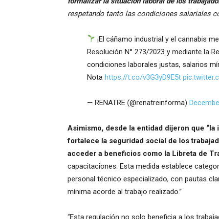
formalizar la situación laboral de los trabajado
respetando tanto las condiciones salariales c
¡El cáñamo industrial y el cannabis m
Resolución N° 273/2023 y mediante la R
condiciones laborales justas, salarios 
Nota
https://t.co/v3G3yD9E5t
pic.twitte
— RENATRE (@renatreinforma)
December
Asimismo, desde la entidad dijeron que “la
fortalece la seguridad social de los trabaja
acceder a beneficios como la Libreta de Tr
capacitaciones. Esta medida establece categor
personal técnico especializado, con pautas cla
mínima acorde al trabajo realizado.”
“Esta regulación no solo beneficia a los trabaj