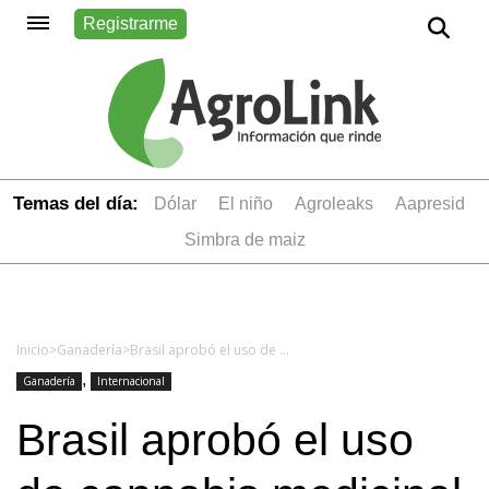
Registrarme
Temas del día:
dólar
el niño
Agroleaks
aapresid
simbra de maiz
Inicio
>
Ganadería
>
Brasil aprobó el uso de cannabis medicinal en la ganadería
,
Ganadería
Internacional
Brasil aprobó el uso