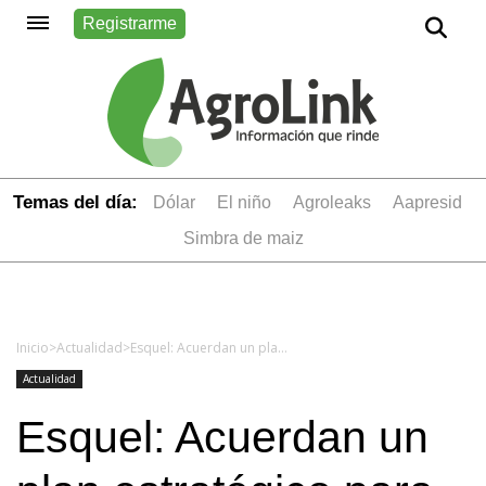
Registrarme
Temas del día:
dólar
el niño
Agroleaks
aapresid
simbra de maiz
Inicio
>
Actualidad
>
Esquel: Acuerdan un plan estratégico para mejorar el estado sanitario de los perros
Actualidad
Esquel: Acuerdan un