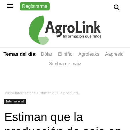
Registrarme
Temas del día:
dólar
el niño
Agroleaks
aapresid
simbra de maiz
Inicio
>
Internacional
>
Estiman que la producción de soja en Brasil podría llegar a 104 millones de toneladas
Internacional
Estiman que la