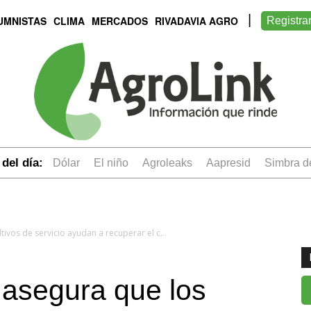
UMNISTAS
CLIMA
MERCADOS
RIVADAVIA AGRO
Registra
del día:
dólar
el niño
Agroleaks
aapresid
simbra 
Estudio del INTA asegura que los cultivos de servicio ayudan a recuperar el carbono del suelo
 asegura que los