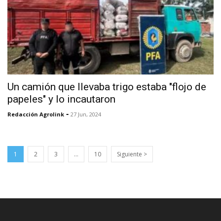
Un camión que llevaba trigo estaba "flojo de
papeles" y lo incautaron
-
Redacción Agrolink
27 Jun, 2024
1
2
3
…
10
Siguiente >