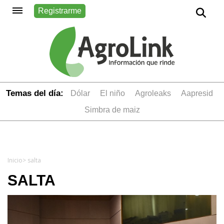
Registrarme
Temas del día:
dólar
el niño
Agroleaks
aapresid
simbra de maiz
Inicio
> salta
SALTA