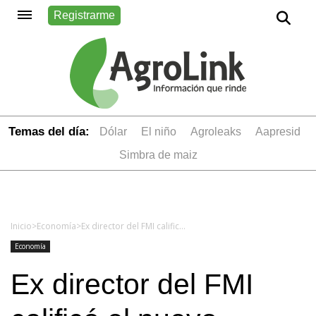
Registrarme
Temas del día:
dólar
el niño
Agroleaks
aapresid
simbra de maiz
Inicio
>
Economía
>
Ex director del FMI calificó el nuevo acuerdo como "pésimo" para ambas partes
Economía
Ex director del FMI