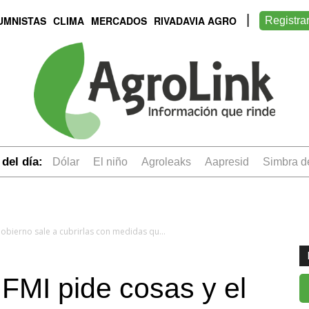
UMNISTAS
CLIMA
MERCADOS
RIVADAVIA AGRO
Registra
del día:
dólar
el niño
Agroleaks
aapresid
simbra 
Nicolás Pino: "El FMI pide cosas y el Gobierno sale a cubrirlas con medidas que, al sector, no benefician en nada"
 FMI pide cosas y el