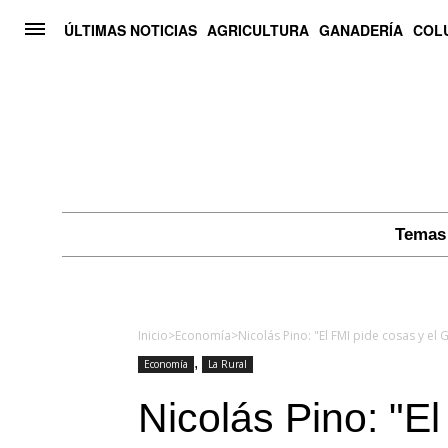
ÚLTIMAS NOTICIAS
AGRICULTURA
GANADERÍA
COL
Temas 
Inicio
>
Economía
>
,
Economía
La Rural
Nicolás Pino: "El