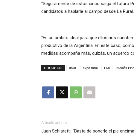
“Seguramente de estos cinco salga el futuro Pr
candidatos a hablarle al campo desde La Rural,
“Es un ámbito ideal para que ellos nos cuenten
productivo de la Argentina. En este caso, como
medidas acompaña más, quizás, un acuerdo con
ETIQUETAS
dólar
expo rural
FMI
Nicolás Pin
Artículo anterior
Juan Schiaretti: "Basta de ponerle el pie encim