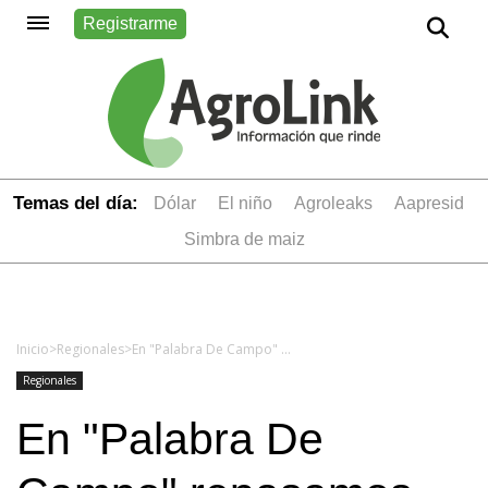
Registrarme
Temas del día:
dólar
el niño
Agroleaks
aapresid
simbra de maiz
Inicio
>
Regionales
>
En "Palabra De Campo" repasamos cómo se viene la campaña de trigo y analizamos la situación de las economías regionales
Regionales
En "Palabra De